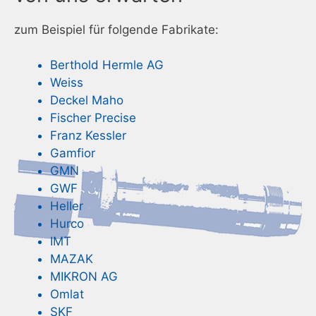
zum Beispiel für folgende Fabrikate:
Berthold Hermle AG
Weiss
Deckel Maho
Fischer Precise
Franz Kessler
Gamfior
GMN
GWF
Heller
Hurco
IMT
MAZAK
MIKRON AG
Omlat
SKF