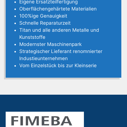
Eigene Ersatzteilfertigung
Oberflächengehärtete Materialien
100%ige Genauigkeit
Schnelle Reparaturzeit
Titan und alle anderen Metalle und
Kunststoffe
Modernster Maschinenpark
Strategischer Lieferant renomnierter
Industieunternehmen
Vom Einzelstück bis zur Kleinserie